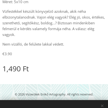
Méret: 5x10 cm
Vízfestékkel készült könyvjelző azoknak, akik néha
elbizonytalanodnak. Vajon elég vagyok? Elég jó, okos, értékes,
szerethető, segítőkész, boldog...? Biztosan mindenkiben
felmerül e kérdés valamely formája néha. A válasz: elég
vagyok.
Nem vízálló, de felülete lakkal védett.
€3.90
1,490
Ft
© 2026 Vizserálek Enikő Artography. All rights reserved.
veartography@gmail.com