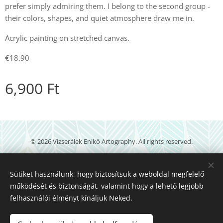
prefer simply admiring them. I belong to the second group -
their colors, shapes, and quiet atmosphere draw me in.
Acrylic painting on stretched canvas.
€18.90
6,900
Ft
© 2026 Vizserálek Enikő Artography. All rights reserved.
veartography@gmail.com
Sütiket használunk, hogy biztosítsuk a weboldal megfelelő
Powered by
Webnode
működését és biztonságát, valamint hogy a lehető legjobb
Languages
felhasználói élményt kínáljuk Neked.
Magyar
English