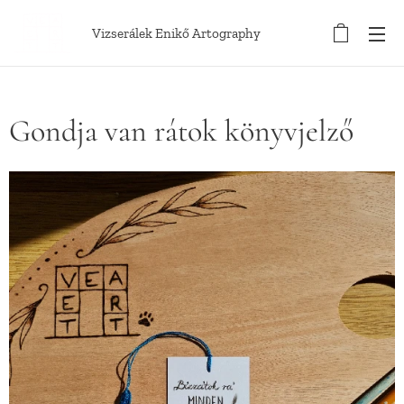
Vizserálek Enikő Artography
Gondja van rátok könyvjelző