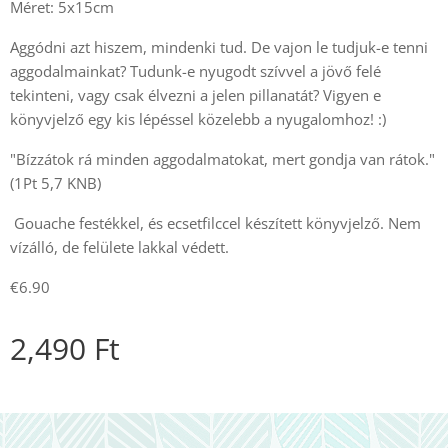
Méret: 5x15cm
Aggódni azt hiszem, mindenki tud. De vajon le tudjuk-e tenni
aggodalmainkat? Tudunk-e nyugodt szívvel a jövő felé
tekinteni, vagy csak élvezni a jelen pillanatát? Vigyen e
könyvjelző egy kis lépéssel közelebb a nyugalomhoz! :)
"Bízzátok rá minden aggodalmatokat, mert gondja van rátok."
(1Pt 5,7 KNB)
Gouache festékkel, és ecsetfilccel készített könyvjelző. Nem
vízálló, de felülete lakkal védett.
€6.90
2,490
Ft