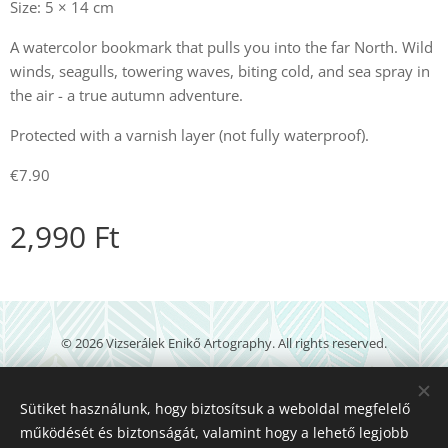
Size: 5 × 14 cm
A watercolor bookmark that pulls you into the far North. Wild
winds, seagulls, towering waves, biting cold, and sea spray in
the air - a true autumn adventure.
Protected with a varnish layer (not fully waterproof).
€7.90
2,990
Ft
© 2026 Vizserálek Enikő Artography. All rights reserved.
veartography@gmail.com
Sütiket használunk, hogy biztosítsuk a weboldal megfelelő
Powered by
Webnode
működését és biztonságát, valamint hogy a lehető legjobb