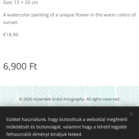
Size: 15 × 20 cm
A watercolor painting of a unique flower in the warm colors of
sunset.
€18.90
6,900
Ft
© 2026 Vizserálek Enikő Artography. All rights reserved.
veartography@gmail.com
Sütiket használunk, hogy biztosítsuk a weboldal megfelelő
Powered by
Webnode
működését és biztonságát, valamint hogy a lehető legjobb
Languages
felhasználói élményt kínáljuk Neked.