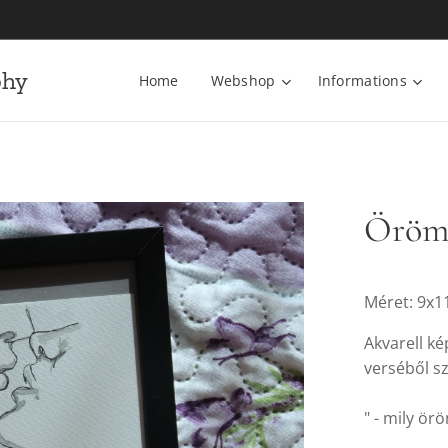
phy
Home
Webshop
Informations
Öröm 
Méret: 9x1
Akvarell ké
verséből sz
" - mily ö