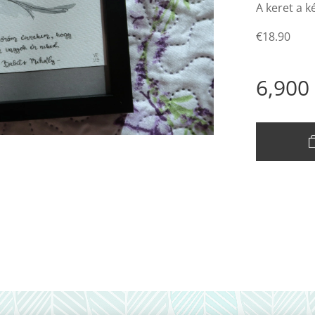
A keret a k
€18.90
6,900