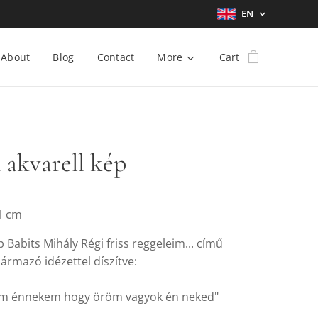
EN
About
Blog
Contact
More
Cart
akvarell kép
1 cm
p Babits Mihály Régi friss reggeleim... című
ármazó idézettel díszítve:
röm énnekem hogy öröm vagyok én neked"