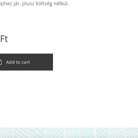
éphez jár, plusz költség nélkül.
Ft
Add to cart