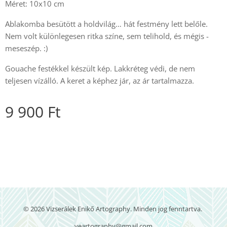
Méret: 10x10 cm
Ablakomba besütött a holdvilág… hát festmény lett belőle.
Nem volt különlegesen ritka színe, sem telihold, és mégis -
meseszép. :)
Gouache festékkel készült kép. Lakkréteg védi, de nem
teljesen vízálló. A keret a képhez jár, az ár tartalmazza.
9 900
Ft
© 2026 Vizserálek Enikő Artography. Minden jog fenntartva.
veartography@gmail.com