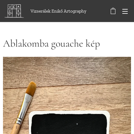
Vizserálek Enikő Artography
Ablakomba gouache kép