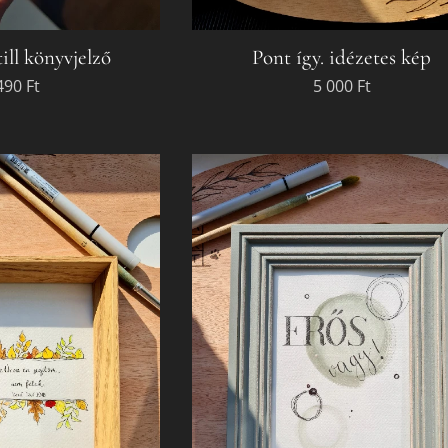
ill könyvjelző
Pont így. idézetes kép
490
Ft
5 000
Ft