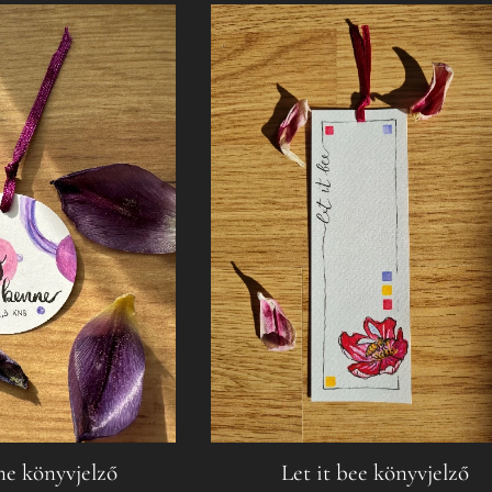
ne könyvjelző
Let it bee könyvjelző