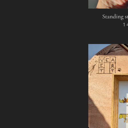
Standing st
1 