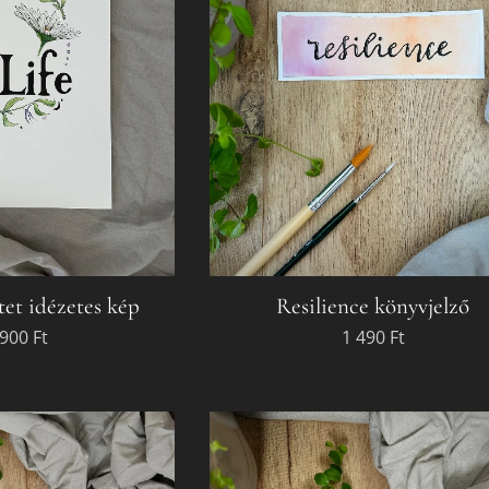
tet idézetes kép
Resilience könyvjelző
 900
Ft
1 490
Ft