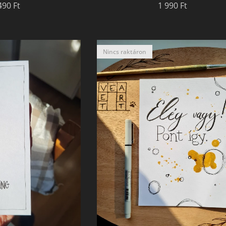
490
Ft
1 990
Ft
Nincs raktáron