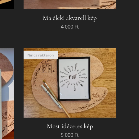
Ma élek! akvarell kép
4 000
Ft
Nincs raktáron
Most idézetes kép
5 000
Ft