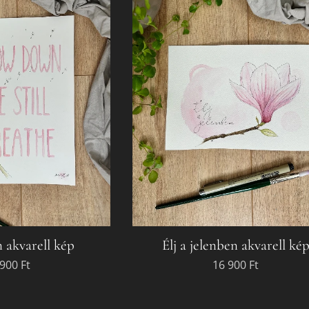
 akvarell kép
Élj a jelenben akvarell ké
 900
Ft
16 900
Ft