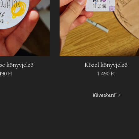
se könyvjelző
Közel könyvjelző
490
Ft
1 490
Ft
Következő