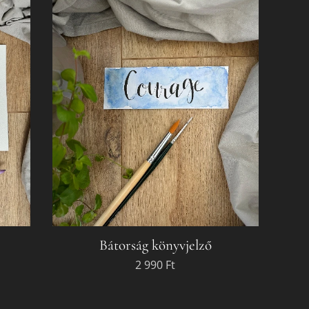
p
Bátorság könyvjelző
2 990
Ft