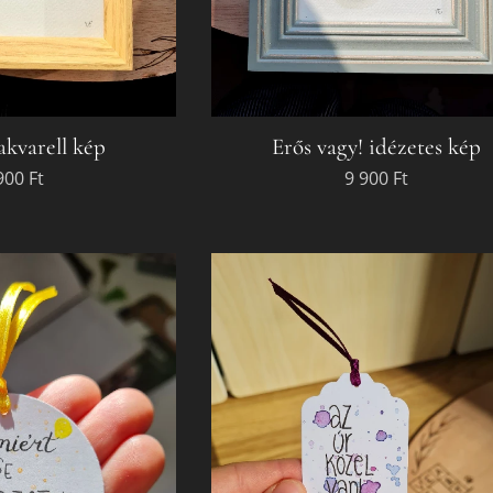
akvarell kép
Erős vagy! idézetes kép
900
Ft
9 900
Ft