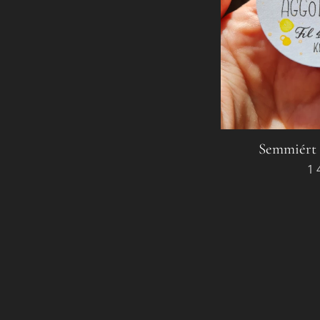
Semmiért 
1 