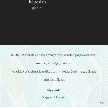
képeslap
990
Ft
© 2026 Vizserálek Enikő Artography. Minden jog fenntartva.
veartography@gmail.com
Az oldalt a
Webnode
működteti
Adatvédelmi szabályzat
Süti-szabályzat
Nyelvek
Magyar
English