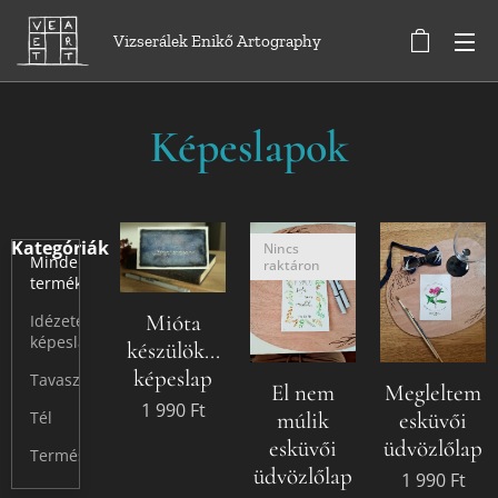
Vizserálek Enikő Artography
Képeslapok
Kategóriák
Nincs
Minden
raktáron
termék
Mióta
Idézetes
képeslap
készülök...
képeslap
Tavasz
El nem
Megleltem
1 990
Ft
múlik
esküvői
Tél
esküvői
üdvözlőlap
Természet
üdvözlőlap
1 990
Ft