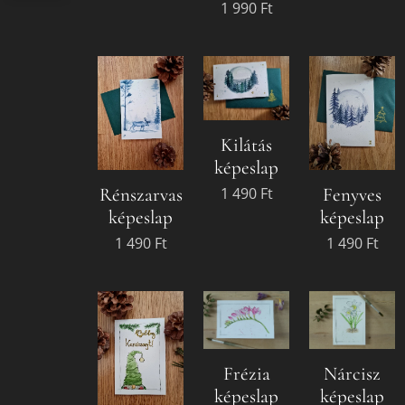
1 990
Ft
Kilátás
képeslap
1 490
Ft
Rénszarvas
Fenyves
képeslap
képeslap
1 490
Ft
1 490
Ft
Frézia
Nárcisz
képeslap
képeslap