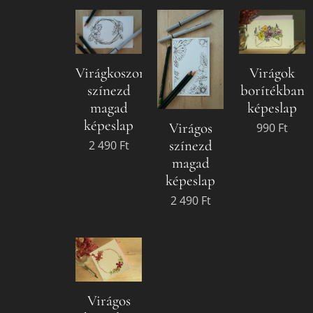
Virágkoszorú
Virágok
színezd
borítékban
magad
képeslap
képeslap
Virágos
990
Ft
színezd
2 490
Ft
magad
képeslap
2 490
Ft
Virágos