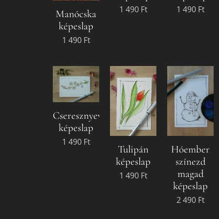
1 490
Ft
1 490
Ft
Manócska
képeslap
1 490
Ft
Cseresznyevirág
képeslap
1 490
Ft
Tulipán
Hóember
képeslap
színezd
magad
1 490
Ft
képeslap
2 490
Ft