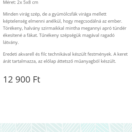
Méret: 2x 5x8 cm
Minden virág szép, de a gyümölcsfák virága mellett
képtelenség elmenni anélkül, hogy megcsodálná az ember.
Törékeny, halvány szirmaikkal mintha megannyi apró tündér
ékesítené a fákat. Tűnékeny szépségük magával ragadó
látvány.
Eredeti akvarell és filc technikával készült festmények. A keret
árát tartalmazza, az előlap áttetsző műanyagból készült.
12 900
Ft