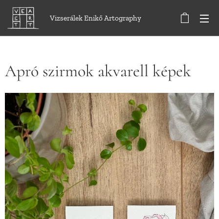
Vizserálek Enikő Artography
Apró szirmok akvarell képek