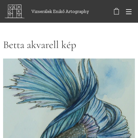
Vizserálek Enikő Artography
Betta akvarell kép