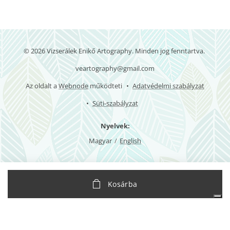
© 2026 Vizserálek Enikő Artography. Minden jog fenntartva.
veartography@gmail.com
Az oldalt a
Webnode
működteti
Adatvédelmi szabályzat
Süti-szabályzat
Nyelvek
Magyar
English
Az Ön adatvédelmi választásai
Kosárba
Értesítés adatgyűjtéskor