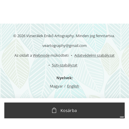
© 2026 Vizserálek Enikő Artography. Minden jog fenntartva.
veartography@gmail.com
Az oldalt a
Webnode
működteti
Adatvédelmi szabályzat
Süti-szabályzat
Nyelvek
Magyar
English
Az Ön adatvédelmi választásai
Kosárba
Értesítés adatgyűjtéskor