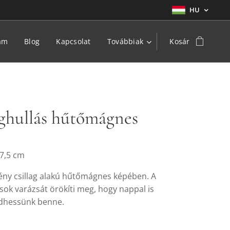
HU
am
Blog
Kapcsolat
Továbbiak
Kosár
aghullás hűtőmágnes
x7,5 cm
mény csillag alakú hűtőmágnes képében. A
ások varázsát örökíti meg, hogy nappal is
dhessünk benne.