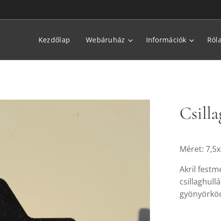
Kezdőlap
Webáruház
Információk
Ról
Csill
Méret: 7,5
Akril fest
csillaghull
gyönyörkö