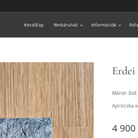
Kezdőlap
Webáruház
Információk
Ról
Erdei 
Méret: 8x8
Aprócska a
4 900