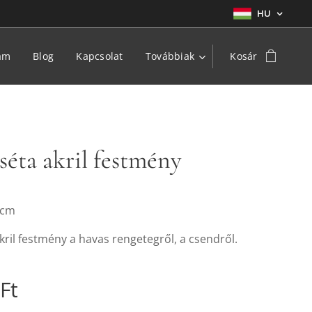
HU
am
Blog
Kapcsolat
Továbbiak
Kosár
séta akril festmény
 cm
kril festmény a havas rengetegről, a csendről.
Ft