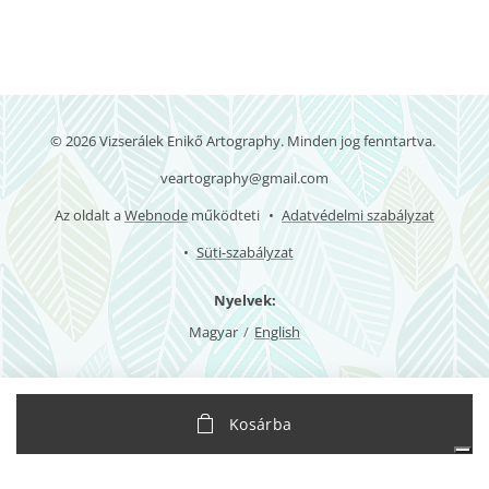
© 2026 Vizserálek Enikő Artography. Minden jog fenntartva.
veartography@gmail.com
Az oldalt a
Webnode
működteti
Adatvédelmi szabályzat
Süti-szabályzat
Nyelvek
Magyar
English
Az Ön adatvédelmi választásai
Kosárba
Értesítés adatgyűjtéskor