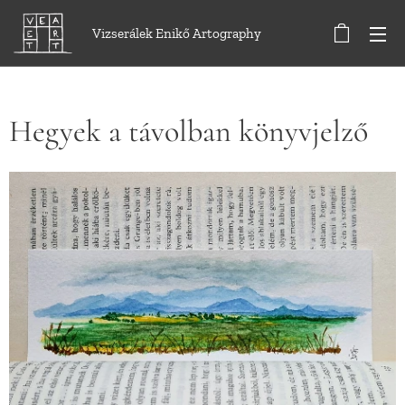
Vizserálek Enikő Artography
Hegyek a távolban könyvjelző