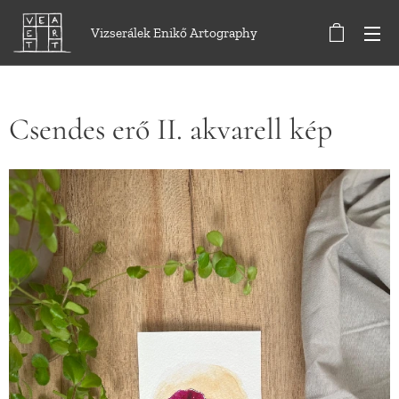
Vizserálek Enikő Artography
Csendes erő II. akvarell kép