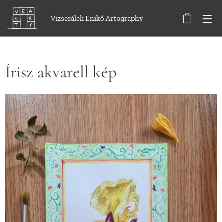
Vizserálek Enikő Artography
Írisz akvarell kép