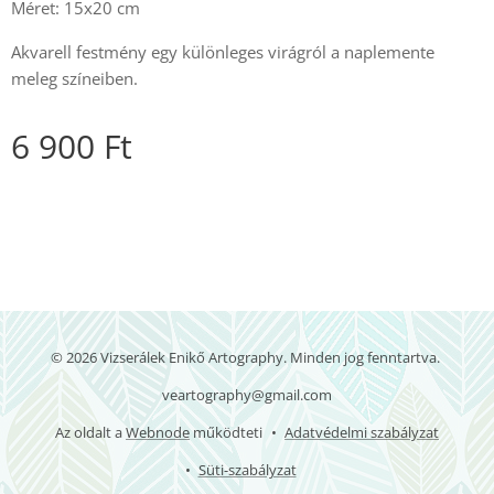
Méret: 15x20 cm
Akvarell festmény egy különleges virágról a naplemente
meleg színeiben.
6 900
Ft
© 2026 Vizserálek Enikő Artography. Minden jog fenntartva.
veartography@gmail.com
Az oldalt a
Webnode
működteti
Adatvédelmi szabályzat
Süti-szabályzat