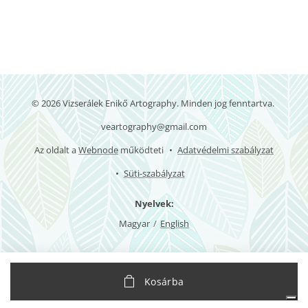
© 2026 Vizserálek Enikő Artography. Minden jog fenntartva.
veartography@gmail.com
Az oldalt a
Webnode
működteti
Adatvédelmi szabályzat
Süti-szabályzat
Nyelvek
Magyar
English
Az Ön adatvédelmi választásai
Kosárba
Értesítés adatgyűjtéskor