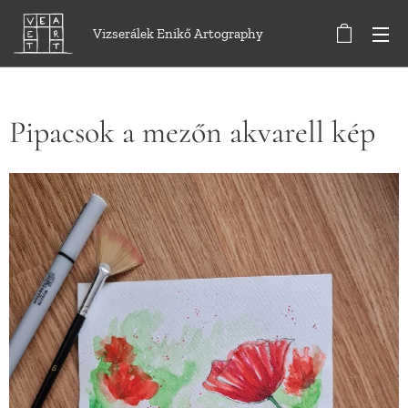
Vizserálek Enikő Artography
Pipacsok a mezőn akvarell kép