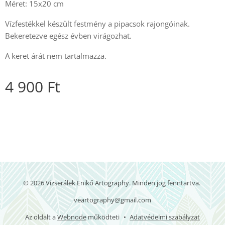
Méret: 15x20 cm
Vízfestékkel készült festmény a pipacsok rajongóinak.
Bekeretezve egész évben virágozhat.
A keret árát nem tartalmazza.
4 900
Ft
© 2026 Vizserálek Enikő Artography. Minden jog fenntartva.
veartography@gmail.com
Az oldalt a
Webnode
működteti
Adatvédelmi szabályzat