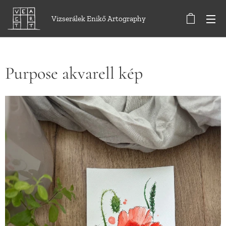
Vizserálek Enikő Artography
Purpose akvarell kép