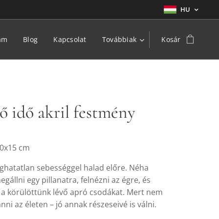
HU
am
Blog
Kapcsolat
Továbbiak
Kosár
ő idő akril festmény
10x15 cm
oghatatlan sebességgel halad előre. Néha
állni egy pillanatra, felnézni az égre, és
 a körülöttünk lévő apró csodákat. Mert nem
nni az életen – jó annak részeseivé is válni.