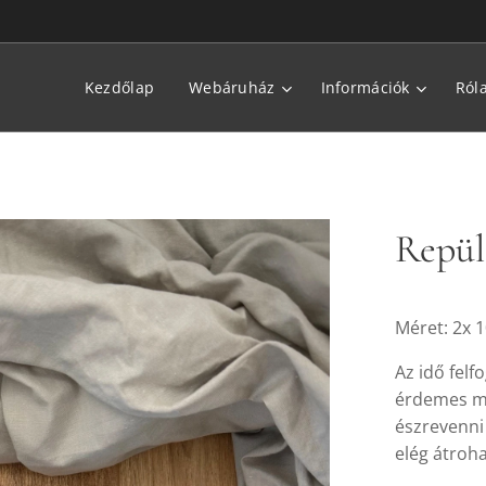
Kezdőlap
Webáruház
Információk
Ról
Repül
Méret: 2x 
Az idő felf
érdemes meg
észrevenni
elég átroha