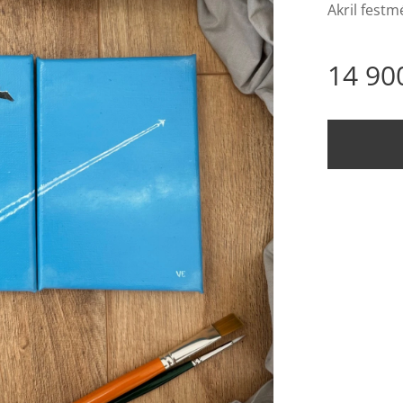
Akril festm
14 90