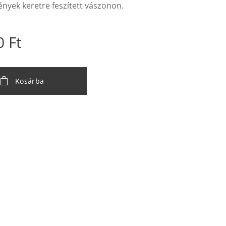
ények keretre feszített vászonon.
0
Ft
Kosárba