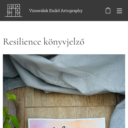
Vizserálek Enikő Artography
Resilience könyvjelző