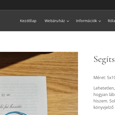
Kezdőlap
Webáruház
Információk
Ról
Segít
Méret: 5x1
Lehetetlen,
hogyan lába
hiszem. Sok
könyvjelző