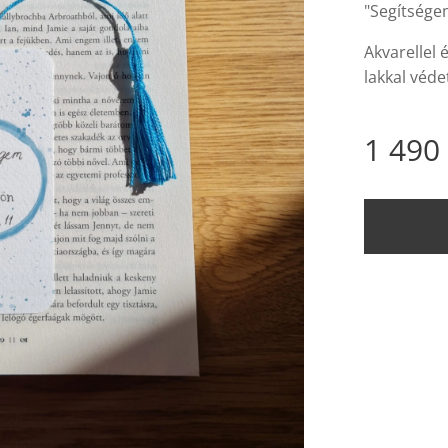
"Segítségem
Akvarellel 
lakkal védet
1 490