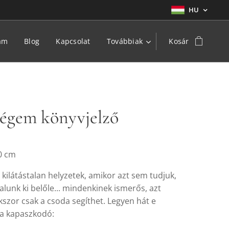
HU
am
Blog
Kapcsolat
Továbbiak
Kosár
ségem könyvjelző
0 cm
 kilátástalan helyzetek, amikor azt sem tudjuk,
lunk ki belőle... mindenkinek ismerős, azt
szor csak a csoda segíthet. Legyen hát e
 a kapaszkodó: