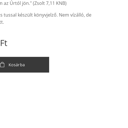
 az Úrtól jön." (Zsolt 7,11 KNB)
és tussal készült könyvjelző. Nem vízálló, de
t.
Ft
Kosárba