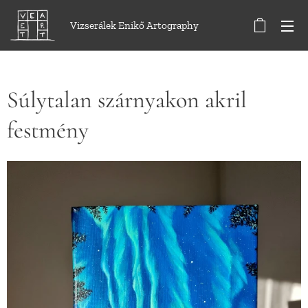
Vizserálek Enikő Artography
Súlytalan szárnyakon akril
festmény