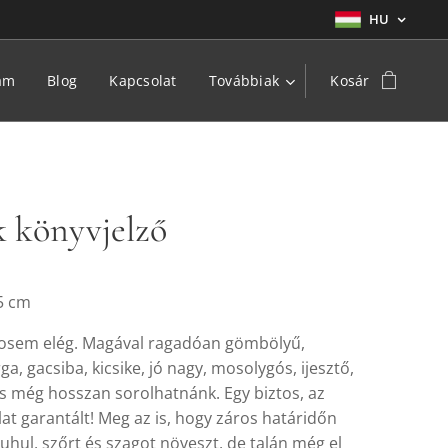
HU
am
Blog
Kapcsolat
Továbbiak
Kosár
 könyvjelző
5 cm
osem elég. Magával ragadóan gömbölyű,
a, gacsiba, kicsike, jó nagy, mosolygós, ijesztő,
, és még hosszan sorolhatnánk. Egy biztos, az
at garantált! Meg az is, hogy záros határidőn
hul, szőrt és szagot növeszt, de talán még el