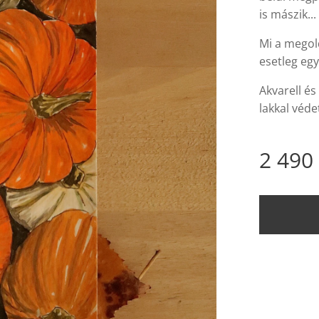
is mászik... 
Mi a megol
esetleg egy
Akvarell és
lakkal védet
2 490