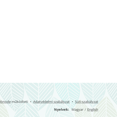
bnode
működteti
Adatvédelmi szabályzat
Süti-szabályzat
Nyelvek
Magyar
English