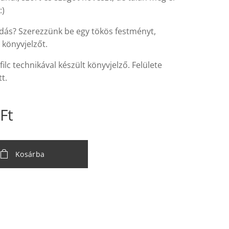
:)
dás? Szerezzünk be egy tökös festményt,
 könyvjelzőt.
 filc technikával készült könyvjelző. Felülete
t.
Ft
Kosárba