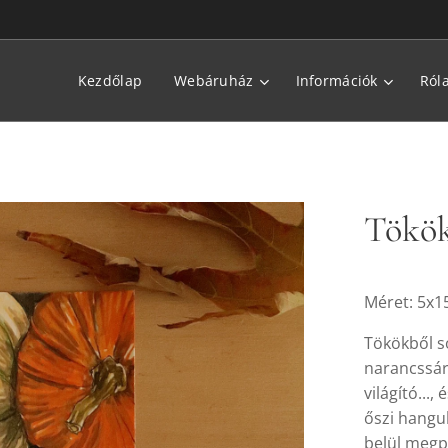
Kezdőlap
Webáruház
Információk
Ról
Tökök
Méret: 5x1
Tökökből s
narancssárg
világító...
őszi hangul
belül megpu