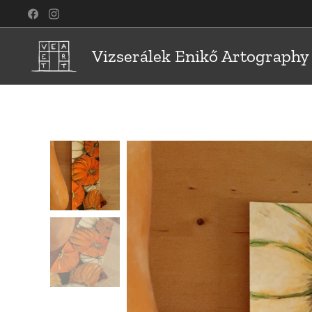
Vizserálek Enikő Artography