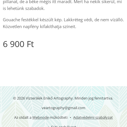
pillanat, de a béke mégis itt maradt. Mert ha nekik sikerül, mi
is lehetünk szabadok.
Gouache festékkel készült kép. Lakkréteg védi, de nem vízálló.
Közvetlen napfény kifakíthatja színeit.
6 900
Ft
© 2026 Vizserálek Enikő Artography. Minden jog fenntartva.
veartography@gmail.com
Az oldalt a
Webnode
működteti
Adatvédelmi szabályzat