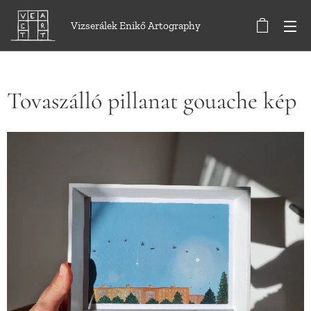
Vizserálek Enikő Artography
Tovaszálló pillanat gouache kép